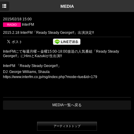
TOP
MEDIA
INFORMATION
2015/02/18 15:00
InterFM
RADIO
MEDIA
2015.2.18 InterFM「Ready Steady George!!」出演決定!!
SHOW
InterFMにて毎週月曜～金曜15:00-18:00放送の人気番組「Ready Steady
DISC
George!!」にHiroとKazukiが生出演!!
PROFILE
InterFM 「Ready Steady George!!」
DJ: George Williams, Shaula
GOODS
https://www.interfm.co.jp/rsg/index.php?mode=tue&id=179
YouTube
TWITTER
MEDIA一覧へ戻る
Facebook
アーティストトップ